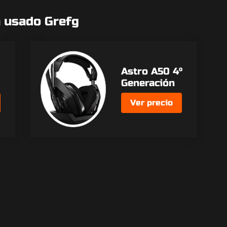
a usado Grefg
Astro A50 4º
Generación
Ver precio