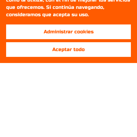
que ofrecemos. Si continúa navegando,
consideramos que acepta su uso.
Administrar cookies
Aceptar todo
SOBRE NOSOTROS
¿Quienes somos?
English
Français
Setups Gamers
REDES SOCIALES